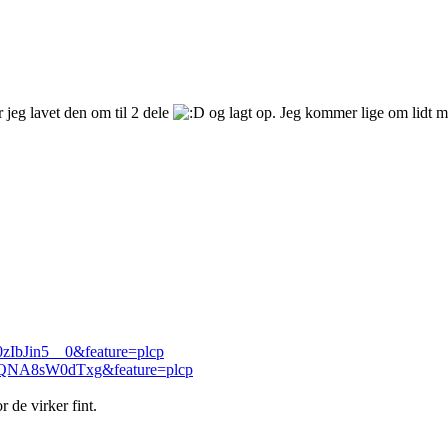
 jeg lavet den om til 2 dele
og lagt op. Jeg kommer lige om lidt m
0zIbJin5__0&feature=plcp
v=QNA8sW0dTxg&feature=plcp
 de virker fint.