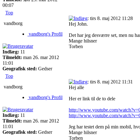
00:07
Top
: tirs 8. maj 2012 11:28
vandborg
Hej John.
vandborg's Profil
Det har jeg desværre set, men nu har
Mange hilsner
Torben
Indlæg:
11
Tilmeldt:
man 26. mar 2012
11:01
Geografisk sted:
Gedser
Top
: tirs 8. maj 2012 11:31
vandborg
Hej alle
vandborg's Profil
Her er link til de to dele
http://www.youtube.com/watch?v=
Indlæg:
11
http://www.youtube.com/watch?
Tilmeldt:
man 26. mar 2012
11:01
Jeg har testet dem på min mobil, hvor
Geografisk sted:
Gedser
Mange hilsner
Torben