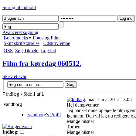
Spring til indhold
Avanceret søgning
Boardindeks
»
Fotos og Film
Skift skriftstørrelse
Udskriv emne
OSS
Søg
Tilmeld
Log ind
Film fra køredag 060512.
Skriv et svar
7 indlæg • Side
1
af
1
: man 7. maj 2012 13:05
vandborg
Hej dampvenner.
Jeg har set mine optagede film igen
vandborg's Profil
igennem. Den vil jeg nu redigere og 
Mange hilsner
Torben
Indlæg:
11
Mange hilsner