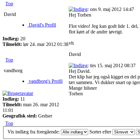
Top
: ons 9. maj 2012 14:47
David
Hej Torben
David's Profil
Flot video! Jeg kan godt lide 1. del,
flot kørt af de andre iøvrigt.
Indlæg:
20
vh
Tilmeldt:
lør 24. mar 2012 01:38
David
Top
: tirs 15. maj 2012 08:37
vandborg
Hej David.
Det klip har jeg også kigget en del 
vandborg's Profil
tæt sammen. Vi dukker snart op igen 
Mange hilsner
Torben
Indlæg:
11
Tilmeldt:
man 26. mar 2012
11:01
Geografisk sted:
Gedser
Top
Vis indlæg fra foregående:
Sorter efter