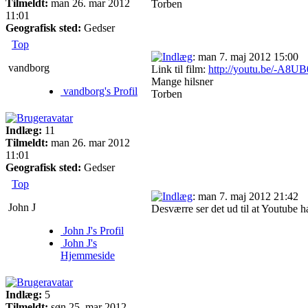
Tilmeldt:
man 26. mar 2012
Torben
11:01
Geografisk sted:
Gedser
Top
: man 7. maj 2012 15:00
vandborg
Link til film:
http://youtu.be/-A8
Mange hilsner
vandborg's Profil
Torben
Indlæg:
11
Tilmeldt:
man 26. mar 2012
11:01
Geografisk sted:
Gedser
Top
: man 7. maj 2012 21:42
John J
Desværre ser det ud til at Youtube h
John J's Profil
John J's
Hjemmeside
Indlæg:
5
Tilmeldt:
søn 25. mar 2012