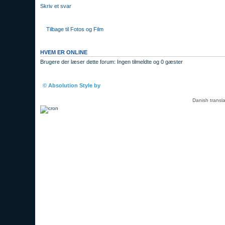
Skriv et svar
Tilbage til Fotos og Film
HVEM ER ONLINE
Brugere der læser dette forum: Ingen tilmeldte og 0 gæster
Boardindeks
© Absolution Style by
Christian Bullock
Danish transl