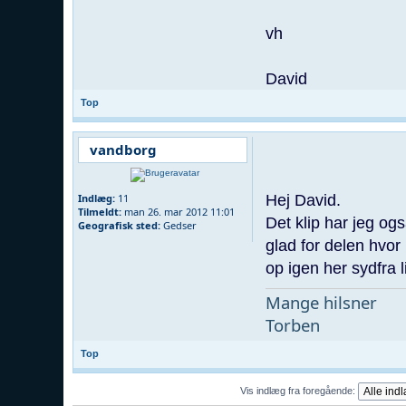
vh
David
Top
vandborg
Hej David.
Indlæg:
11
Tilmeldt:
man 26. mar 2012 11:01
Det klip har jeg og
Geografisk sted:
Gedser
glad for delen hvor
op igen her sydfra l
Mange hilsner
Torben
Top
Vis indlæg fra foregående: