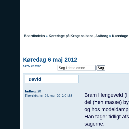
Boardindeks
»
Køredage på Krogens bane, Aalborg
»
Køredage
Køredag 6 maj 2012
Skriv et svar
David
Indlæg:
20
Bram Hengeveld (Ho
Tilmeldt:
lør 24. mar 2012 01:38
del (=en masse) by
og hos modeldamp
Han tager tidligt af
sagerne.