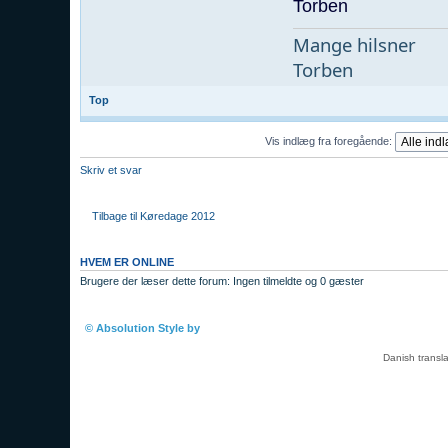
Torben
Mange hilsner
Torben
Top
Vis indlæg fra foregående:
Skriv et svar
Tilbage til Køredage 2012
HVEM ER ONLINE
Brugere der læser dette forum: Ingen tilmeldte og 0 gæster
Boardindeks
© Absolution Style by
Christian Bullock
Danish transl