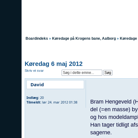
Boardindeks
»
Køredage på Krogens bane, Aalborg
»
Køredage
Køredag 6 maj 2012
Skriv et svar
David
Indlæg:
20
Bram Hengeveld (Ho
Tilmeldt:
lør 24. mar 2012 01:38
del (=en masse) by
og hos modeldamp
Han tager tidligt af
sagerne.