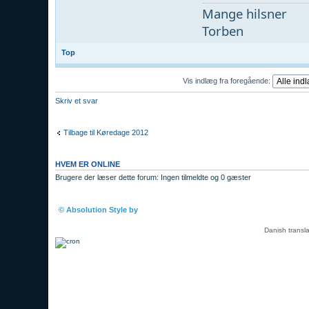
Mange hilsner
Torben
Top
Vis indlæg fra foregående:
Skriv et svar
Tilbage til Køredage 2012
HVEM ER ONLINE
Brugere der læser dette forum: Ingen tilmeldte og 0 gæster
Boardindeks
© Absolution Style by
Christian Bullock
Danish transl