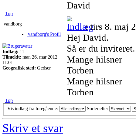
David
Top
vandborg
: tirs 8. maj
vandborg's Profil
Hej David.
Så er du inviteret.
Indlæg:
11
Mange hilsner
Tilmeldt:
man 26. mar 2012
11:01
Torben
Geografisk sted:
Gedser
Mange hilsner
Torben
Top
Vis indlæg fra foregående:
Sorter efter
Skriv et svar