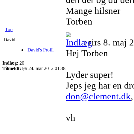
Mange hilsner
Torben
Top
David
: tirs 8. maj
David's Profil
Hej Torben
Indlæg:
20
Tilmeldt:
lør 24. mar 2012 01:38
Lyder super!
Jeps jeg har en d
don@clement.dk
vh