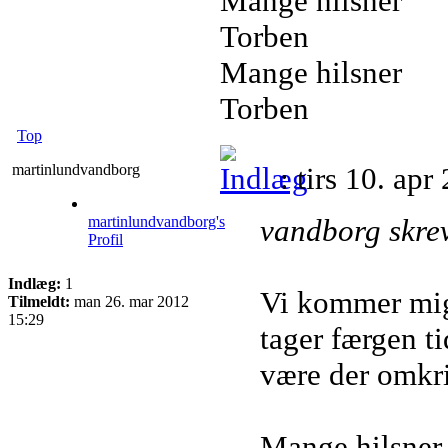
Mange hilsner
Torben
Mange hilsner
Torben
Top
martinlundvandborg
: tirs 10. ap
martinlundvandborg's
vandborg skre
Profil
Indlæg:
1
Vi kommer mig
Tilmeldt:
man 26. mar 2012
15:29
tager færgen ti
være der omkri
Mange hilsner