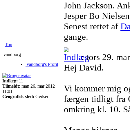
John Jackson. An
Jesper Bo Nielsen
Senest rettet af
Da
gange.
Top
vandborg
: tors 29. ma
vandborg's Profil
Hej David.
Indlæg:
11
Vi kommer mig og
Tilmeldt:
man 26. mar 2012
11:01
færgen tidligt fra
Geografisk sted:
Gedser
omkring kl. 10. Så