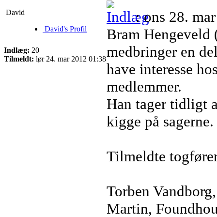
David
: ons 28. ma
David's Profil
Bram Hengeveld (
medbringer en del
Indlæg:
20
Tilmeldt:
lør 24. mar 2012 01:38
have interesse 
medlemmer.
Han tager tidligt 
kigge på sagerne.
Tilmeldte togfører
Torben Vandborg,
Martin, Foundhou