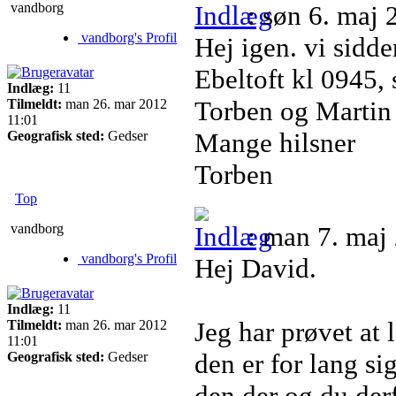
vandborg
: søn 6. maj
vandborg's Profil
Hej igen. vi sidde
Ebeltoft kl 0945, 
Indlæg:
11
Torben og Martin
Tilmeldt:
man 26. mar 2012
11:01
Mange hilsner
Geografisk sted:
Gedser
Torben
Top
vandborg
: man 7. maj
vandborg's Profil
Hej David.
Indlæg:
11
Jeg har prøvet at
Tilmeldt:
man 26. mar 2012
11:01
den er for lang si
Geografisk sted:
Gedser
den der og du der