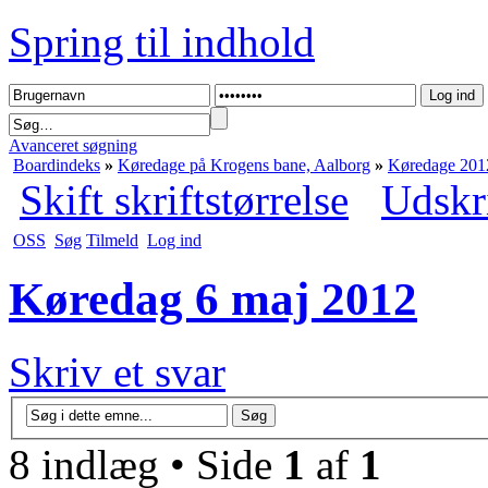
Spring til indhold
Avanceret søgning
Boardindeks
»
Køredage på Krogens bane, Aalborg
»
Køredage 201
Skift skriftstørrelse
Udskr
OSS
Søg
Tilmeld
Log ind
Køredag 6 maj 2012
Skriv et svar
8 indlæg • Side
1
af
1