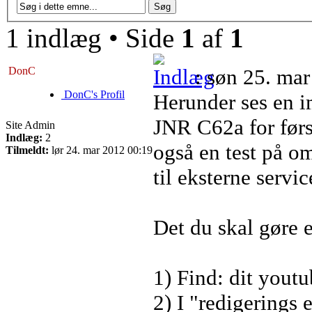
1 indlæg • Side
1
af
1
DonC
: søn 25. ma
DonC's Profil
Herunder ses en i
JNR C62a for førs
Site Admin
Indlæg:
2
også en test på om
Tilmeldt:
lør 24. mar 2012 00:19
til eksterne servi
Det du skal gøre e
1) Find: dit you
2) I "redigerings