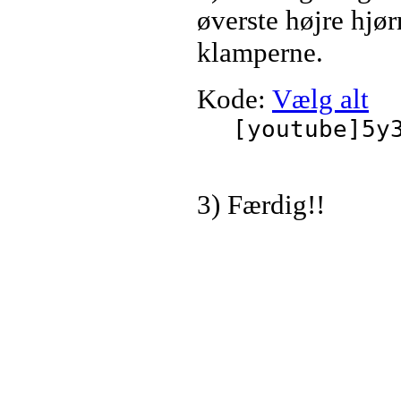
øverste højre hjø
klamperne.
Kode:
Vælg alt
[youtube]5y
3) Færdig!!