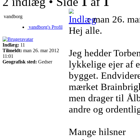
2 indlæg • Side
1
af
1
vandborg
: man 26. ma
vandborg's Profil
Hej alle.
Indlæg:
11
Jeg hedder Torbe
Tilmeldt:
man 26. mar 2012
11:01
lykkelige ejer af
Geografisk sted:
Gedser
bygget. Endvidere
mærket Brainbright
men drager til Ålb
andre og ordentli
Mange hilsner