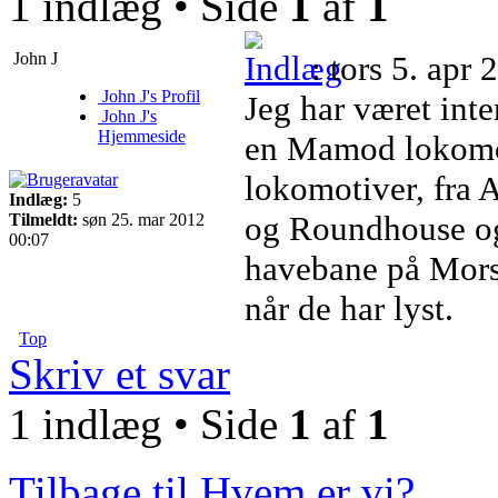
1 indlæg • Side
1
af
1
John J
: tors 5. apr
John J's Profil
Jeg har været inte
John J's
Hjemmeside
en Mamod lokomoti
lokomotiver, fra
Indlæg:
5
og Roundhouse og 
Tilmeldt:
søn 25. mar 2012
00:07
havebane på Mors,
når de har lyst.
Top
Skriv et svar
1 indlæg • Side
1
af
1
Tilbage til Hvem er vi?