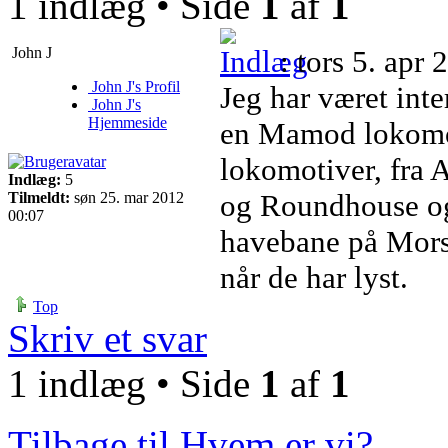
1 indlæg • Side
1
af
1
John J
: tors 5. apr
John J's Profil
Jeg har været inte
John J's
Hjemmeside
en Mamod lokomoti
lokomotiver, fra
Indlæg:
5
og Roundhouse og 
Tilmeldt:
søn 25. mar 2012
00:07
havebane på Mors,
når de har lyst.
Top
Skriv et svar
1 indlæg • Side
1
af
1
Tilbage til Hvem er vi?