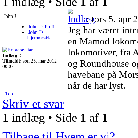
1 indlæg • Side
1
af
1
John J
: tors 5. apr
John J's Profil
Jeg har været inte
John J's
Hjemmeside
en Mamod lokomoti
lokomotiver, fra
Indlæg:
5
og Roundhouse og 
Tilmeldt:
søn 25. mar 2012
00:07
havebane på Mors,
når de har lyst.
Top
Skriv et svar
1 indlæg • Side
1
af
1
Tilbage til Hvem er vi?