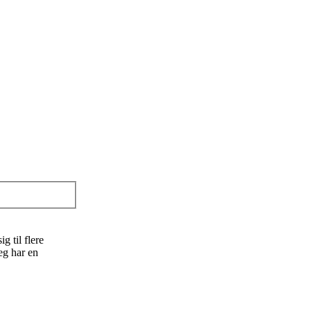
 til flere
eg har en