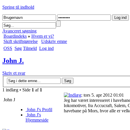
Spring til indhold
Avanceret søgning
Boardindeks
»
Hvem er vi?
Skift skriftstørrelse
Udskriv emne
OSS
Søg
Tilmeld
Log ind
John J.
Skriv et svar
1 indlæg • Side
1
af
1
: tors 5. apr 2012 01:01
John J
Jeg har været interesseret i haveban
lokomotiver, fra Accucraft, Salem,
John J's Profil
havebane på Mors, hvor alle er velko
John J's
Hjemmeside