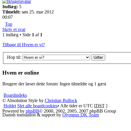
Indlæg:
5
Tilmeldt:
søn 25. mar 2012
00:07
Top
Skriv et svar
1 indlæg • Side
1
af
1
Tilbage til Hvem er vi?
Hop til:
Hvem er online
Brugere der læser dette forum: Ingen tilmeldte og 1 gæst
Boardindeks
© Absolution Style by
Christian Bullock
Holdet
Slet alle boardcookies
• Alle tider er UTC [
DST
]
Powered by
phpBB
© 2000, 2002, 2005, 2007 phpBB Group
Danish translation & support by
Olympus DK Team