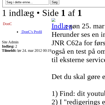
1 indlæg • Side
1
af
1
DonC
: søn 25. ma
DonC's Profil
Herunder ses en i
JNR C62a for førs
Site Admin
Indlæg:
2
også en test på om
Tilmeldt:
lør 24. mar 2012 00:19
til eksterne servi
Det du skal gøre e
1) Find: dit you
2) I "redigerings