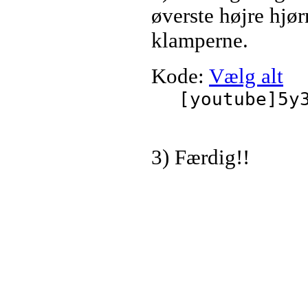
øverste højre hjø
klamperne.
Kode:
Vælg alt
[youtube]5y
3) Færdig!!