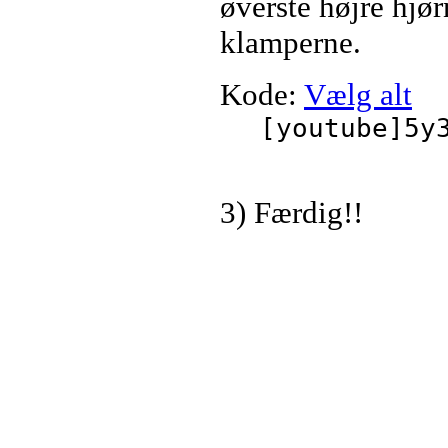
øverste højre hjø
klamperne.
Kode:
Vælg alt
[youtube]5y
3) Færdig!!