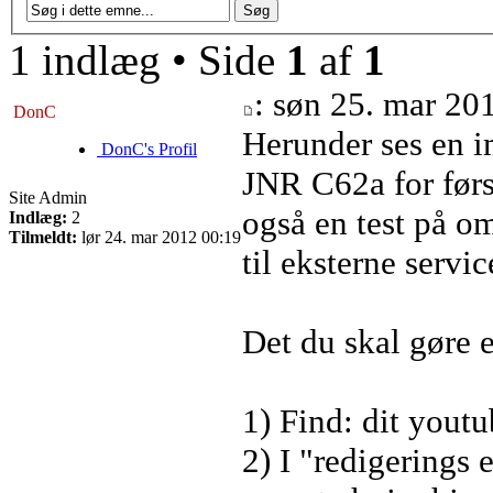
1 indlæg • Side
1
af
1
: søn 25. mar 20
DonC
Herunder ses en i
DonC's Profil
JNR C62a for førs
Site Admin
også en test på om
Indlæg:
2
Tilmeldt:
lør 24. mar 2012 00:19
til eksterne servi
Det du skal gøre e
1) Find: dit you
2) I "redigerings