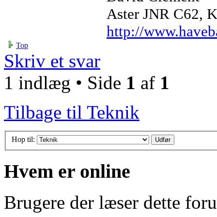
Aster JNR C62, Ku
http://www.haveb
Top
Skriv et svar
1 indlæg • Side
1
af
1
Tilbage til Teknik
Hop til:
Hvem er online
Brugere der læser dette for