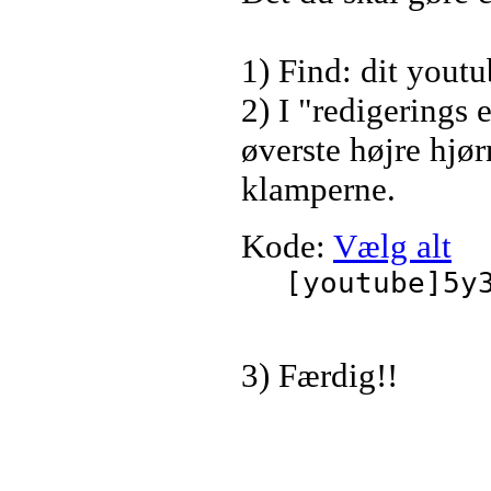
1) Find: dit you
2) I "redigerings
øverste højre hjø
klamperne.
Kode:
Vælg alt
[youtube]5y
3) Færdig!!