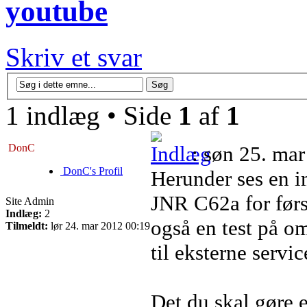
youtube
Skriv et svar
1 indlæg • Side
1
af
1
DonC
: søn 25. ma
DonC's Profil
Herunder ses en i
JNR C62a for førs
Site Admin
Indlæg:
2
også en test på om
Tilmeldt:
lør 24. mar 2012 00:19
til eksterne servi
Det du skal gøre e