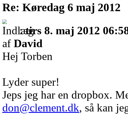
Re: Køredag 6 maj 2012
:
tirs 8. maj 2012 06:5
af
David
Hej Torben
Lyder super!
Jeps jeg har en dropbox. Me
don@clement.dk
, så kan je