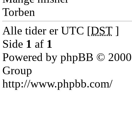
Torben
Alle tider er UTC [
DST
]
Side
1
af
1
Powered by phpBB © 2000,
Group
http://www.phpbb.com/