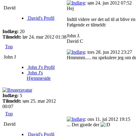
: søn 24. jun 2012 07:52
David
Hej
David's Profil
Indtil videre ser det ud til at blive e
Følgende er tilmeldt:
Indlæg:
20
John J.
Tilmeldt:
lør 24. mar 2012 01:38
David C
Top
: tors 28. jun 2012 23:27
John J
Hmmmm..... nu spekulere jeg om der
John J's Profil
John J's
Hjemmeside
Indlæg:
5
Tilmeldt:
søn 25. mar 2012
00:07
Top
: ons 11. jul 2012 19:15
David
... Det gjorde der
David's Profil