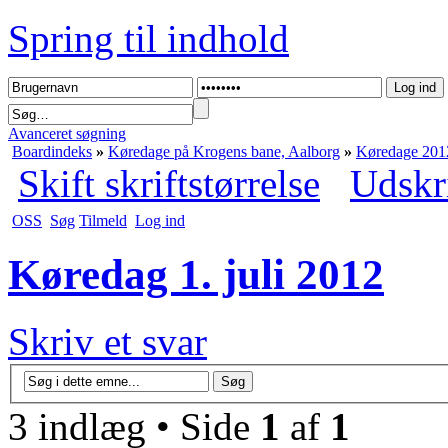
Spring til indhold
Avanceret søgning
Boardindeks
»
Køredage på Krogens bane, Aalborg
»
Køredage 201
Skift skriftstørrelse
Udskr
OSS
Søg
Tilmeld
Log ind
Køredag 1. juli 2012
Skriv et svar
3 indlæg • Side
1
af
1