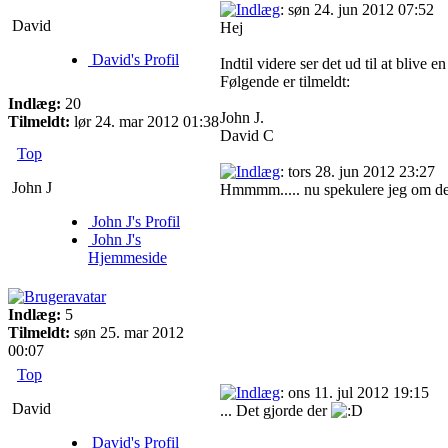
: søn 24. jun 2012 07:52
David
Hej
David's Profil
Indtil videre ser det ud til at blive e
Følgende er tilmeldt:
Indlæg:
20
John J.
Tilmeldt:
lør 24. mar 2012 01:38
David C
Top
: tors 28. jun 2012 23:27
John J
Hmmmm..... nu spekulere jeg om der
John J's Profil
John J's
Hjemmeside
Indlæg:
5
Tilmeldt:
søn 25. mar 2012
00:07
Top
: ons 11. jul 2012 19:15
David
... Det gjorde der
David's Profil