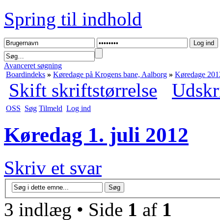
Spring til indhold
Avanceret søgning
Boardindeks
»
Køredage på Krogens bane, Aalborg
»
Køredage 201
Skift skriftstørrelse
Udskr
OSS
Søg
Tilmeld
Log ind
Køredag 1. juli 2012
Skriv et svar
3 indlæg • Side
1
af
1