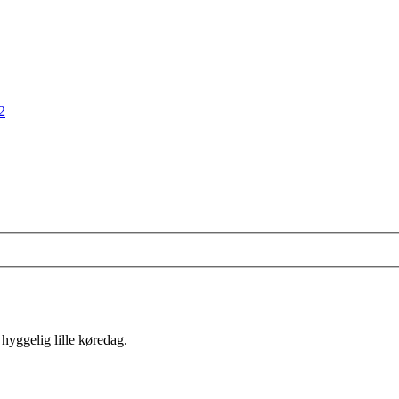
2
n hyggelig lille køredag.