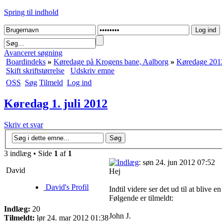
Spring til indhold
Avanceret søgning
Boardindeks
»
Køredage på Krogens bane, Aalborg
»
Køredage 201
Skift skriftstørrelse
Udskriv emne
OSS
Søg
Tilmeld
Log ind
Køredag 1. juli 2012
Skriv et svar
3 indlæg • Side
1
af
1
: søn 24. jun 2012 07:52
David
Hej
David's Profil
Indtil videre ser det ud til at blive e
Følgende er tilmeldt:
Indlæg:
20
John J.
Tilmeldt:
lør 24. mar 2012 01:38