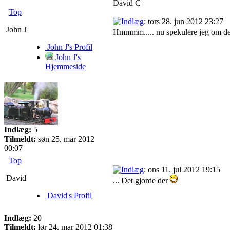
David C
Top
: tors 28. jun 2012 23:27
John J
Hmmmm..... nu spekulere jeg om der
John J's Profil
John J's
Hjemmeside
Indlæg:
5
Tilmeldt:
søn 25. mar 2012
00:07
Top
: ons 11. jul 2012 19:15
David
... Det gjorde der
David's Profil
Indlæg:
20
Tilmeldt:
lør 24. mar 2012 01:38