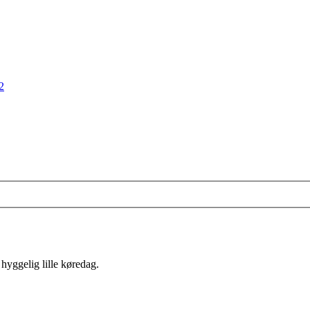
2
n hyggelig lille køredag.