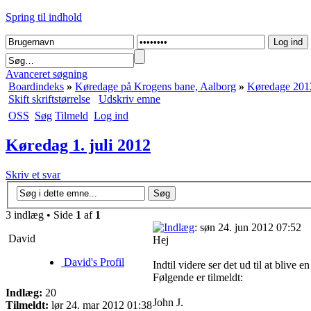
Spring til indhold
Avanceret søgning
Boardindeks
»
Køredage på Krogens bane, Aalborg
»
Køredage 201
Skift skriftstørrelse
Udskriv emne
OSS
Søg
Tilmeld
Log ind
Køredag 1. juli 2012
Skriv et svar
3 indlæg • Side
1
af
1
: søn 24. jun 2012 07:52
David
Hej
David's Profil
Indtil videre ser det ud til at blive e
Følgende er tilmeldt:
Indlæg:
20
John J.
Tilmeldt:
lør 24. mar 2012 01:38