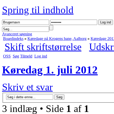
Spring til indhold
Avanceret søgning
Boardindeks
»
Køredage på Krogens bane, Aalborg
»
Køredage 201
Skift skriftstørrelse
Udskr
OSS
Søg
Tilmeld
Log ind
Køredag 1. juli 2012
Skriv et svar
3 indlæg • Side
1
af
1