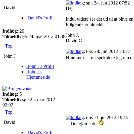
: søn 24. jun 2012 07:52
David
Hej
David's Profil
Indtil videre ser det ud til at blive e
Følgende er tilmeldt:
Indlæg:
20
John J.
Tilmeldt:
lør 24. mar 2012 01:38
David C
Top
: tors 28. jun 2012 23:27
John J
Hmmmm..... nu spekulere jeg om der
John J's Profil
John J's
Hjemmeside
Indlæg:
5
Tilmeldt:
søn 25. mar 2012
00:07
Top
: ons 11. jul 2012 19:15
David
... Det gjorde der
David's Profil