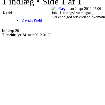
1 indlæg • Side
1
af
1
: man 2. apr 2012 07:06
David
John J. har også været igang.
Der er en god selektion af lokomotiv
David's Profil
Indlæg:
20
Tilmeldt:
lør 24. mar 2012 01:38