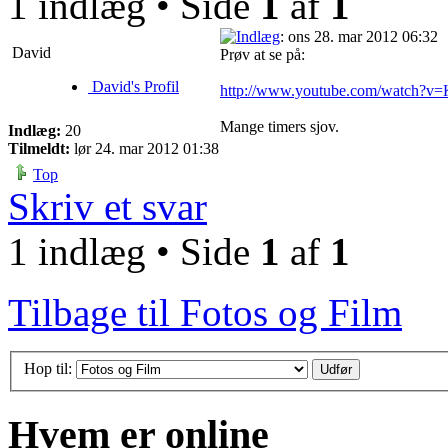
1 indlæg • Side
1
af
1
: ons 28. mar 2012 06:32
David
Prøv at se på:
David's Profil
http://www.youtube.com/watch?v=
Mange timers sjov.
Indlæg:
20
Tilmeldt:
lør 24. mar 2012 01:38
Top
Skriv et svar
1 indlæg • Side
1
af
1
Tilbage til Fotos og Film
Hop til:
Hvem er online