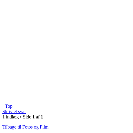
Top
Skriv et svar
1 indlæg • Side
1
af
1
Tilbage til Fotos og Film