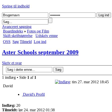
Spring til indhold
Avanceret søgning
Boardindeks
»
Fotos og Film
Skift skriftstørrelse
Udskriv emne
OSS
Søg
Tilmeld
Log ind
Aster Schools september 2009
Skriv et svar
1 indlæg • Side
1
af
1
: tirs 27. mar 2012 18:45
David
David's Profil
Indlæg:
20
Tilmeldt:
lør 24. mar 2012 01:38