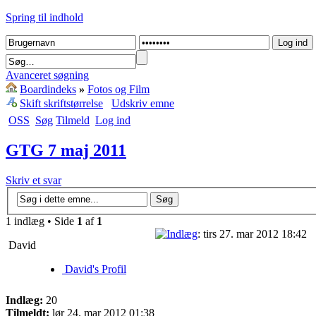
Spring til indhold
Avanceret søgning
Boardindeks
»
Fotos og Film
Skift skriftstørrelse
Udskriv emne
OSS
Søg
Tilmeld
Log ind
GTG 7 maj 2011
Skriv et svar
1 indlæg • Side
1
af
1
: tirs 27. mar 2012 18:42
David
David's Profil
Indlæg:
20
Tilmeldt:
lør 24. mar 2012 01:38