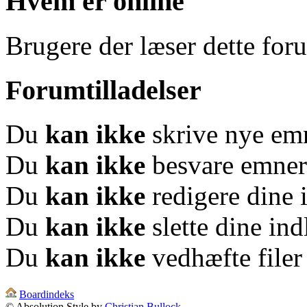
Hvem er online
Brugere der læser dette for
Forumtilladelser
Du
kan ikke
skrive nye em
Du
kan ikke
besvare emner
Du
kan ikke
redigere dine 
Du
kan ikke
slette dine in
Du
kan ikke
vedhæfte filer
Boardindeks
© Absolution Style by
Christian Bullock