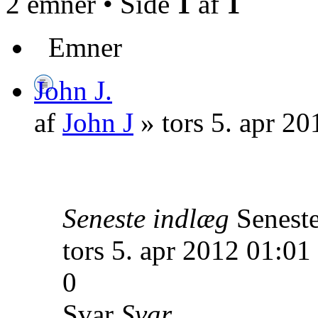
2 emner • Side
1
af
1
Emner
John J.
af
John J
» tors 5. apr 20
Seneste indlæg
Senest
tors 5. apr 2012 01:01
0
Svar
Svar