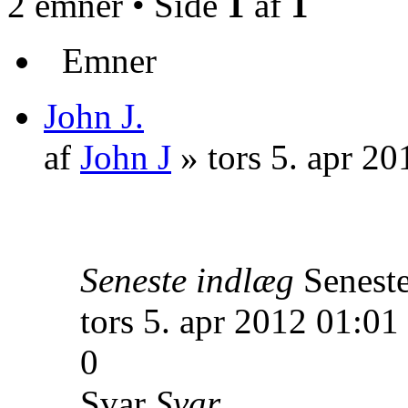
2 emner • Side
1
af
1
Emner
John J.
af
John J
» tors 5. apr 20
Seneste indlæg
Senest
tors 5. apr 2012 01:01
0
Svar
Svar