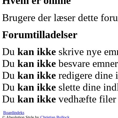
Hvem er online
Brugere der læser dette for
Forumtilladelser
Du
kan ikke
skrive nye em
Du
kan ikke
besvare emner
Du
kan ikke
redigere dine 
Du
kan ikke
slette dine in
Du
kan ikke
vedhæfte filer
Boardindeks
© Absolution Style by
Christian Bullock