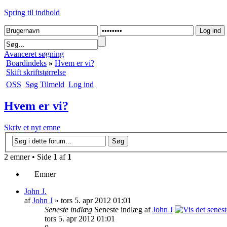
Spring til indhold
Avanceret søgning
Boardindeks
»
Hvem er vi?
Skift skriftstørrelse
OSS
Søg
Tilmeld
Log ind
Hvem er vi?
Skriv et nyt emne
2 emner • Side
1
af
1
Emner
John J.
af
John J
» tors 5. apr 2012 01:01
Seneste indlæg
Seneste indlæg af
John J
tors 5. apr 2012 01:01