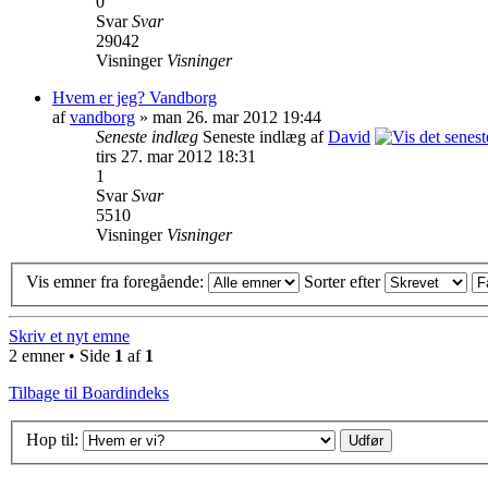
0
Svar
Svar
29042
Visninger
Visninger
Hvem er jeg? Vandborg
af
vandborg
» man 26. mar 2012 19:44
Seneste indlæg
Seneste indlæg af
David
tirs 27. mar 2012 18:31
1
Svar
Svar
5510
Visninger
Visninger
Vis emner fra foregående:
Sorter efter
Skriv et nyt emne
2 emner • Side
1
af
1
Tilbage til Boardindeks
Hop til: