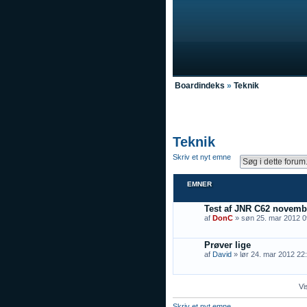
Boardindeks
»
Teknik
Teknik
Skriv et nyt emne
EMNER
Test af JNR C62 novembe
af
DonC
» søn 25. mar 2012 0
Prøver lige
af
David
» lør 24. mar 2012 22
Vi
Skriv et nyt emne