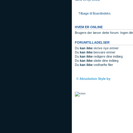
Tilbage til Boardindeks
HVEM ER ONLINE
Brugere der læser dette forum: Ingen til
FORUMTILLADELSER
Du
kan ikke
skrive nye emner
Du
kan ikke
besvare emner
Du
kan ikke
redigere dine indlæg
Du
kan ikke
slette dine indlæg
Du
kan ikke
vedhæfte filer
Boardindeks
© Absolution Style by
Christian Bul