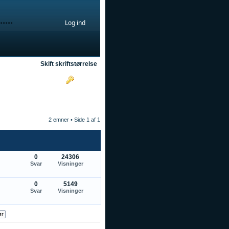
Skift skriftstørrelse
OSS
Søg
Tilmeld
Log ind
2 emner • Side
1
af
1
0
24306
Svar
Visninger
0
5149
Svar
Visninger