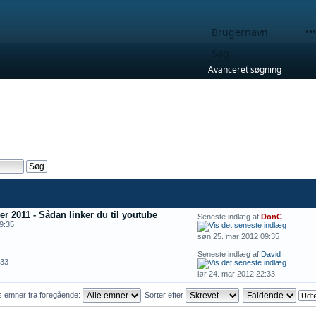
Avanceret søgning
r 2011 - Sådan linker du til youtube
Seneste indlæg af
DonC
9:35
søn 25. mar 2012 09:35
Seneste indlæg af
David
:33
lør 24. mar 2012 22:33
s emner fra foregående:
Sorter efter