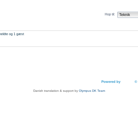
Hop til:
meldte og 1 gæst
Holdet
Slet alle b
lock
Powered by
phpBB
©
Danish translation & support by
Olympus DK Team