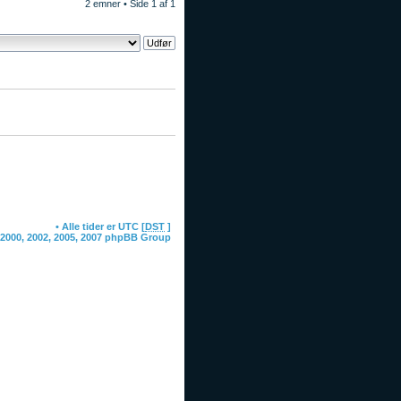
2 emner • Side
1
af
1
oardcookies
• Alle tider er UTC [
DST
]
 2000, 2002, 2005, 2007 phpBB Group