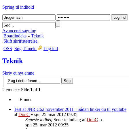
Spring til indhold
Avanceret søgning
Boardindeks
»
Teknik
Skift skriftstørrelse
OSS
Søg
Tilmeld
Log ind
Teknik
Skriv et nyt emne
2 emner • Side
1
af
1
Emner
Test af JNR C62 november 2011 - Sådan linker du til youtube
af
DonC
» søn 25. mar 2012 09:35
Seneste indlæg
Seneste indlæg af
DonC
søn 25. mar 2012 09:35