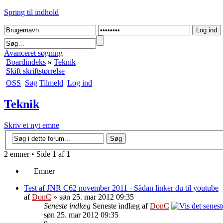
Spring til indhold
Avanceret søgning
Boardindeks
»
Teknik
Skift skriftstørrelse
OSS
Søg
Tilmeld
Log ind
Teknik
Skriv et nyt emne
2 emner • Side
1
af
1
Emner
Test af JNR C62 november 2011 - Sådan linker du til youtube
af
DonC
» søn 25. mar 2012 09:35
Seneste indlæg
Seneste indlæg af
DonC
søn 25. mar 2012 09:35