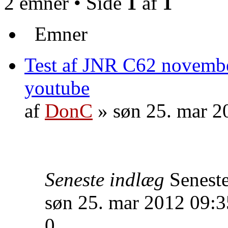
2 emner • Side
1
af
1
Emner
Test af JNR C62 november
youtube
af
DonC
» søn 25. mar 2
Seneste indlæg
Senest
søn 25. mar 2012 09:3
0