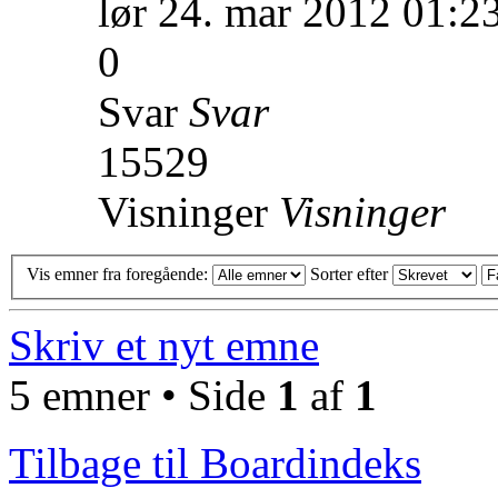
lør 24. mar 2012 01:2
0
Svar
Svar
15529
Visninger
Visninger
Vis emner fra foregående:
Sorter efter
Skriv et nyt emne
5 emner • Side
1
af
1
Tilbage til Boardindeks