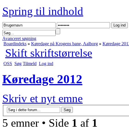
Spring til indhold
Avanceret søgning
Boardindeks
»
Køredage på Krogens bane, Aalborg
»
Køredage 201
Skift skriftstørrelse
OSS
Søg
Tilmeld
Log ind
Køredage 2012
Skriv et nyt emne
5 emner • Side
1
af
1