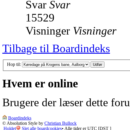
Svar
Svar
15529
Visninger
Visninger
Tilbage til Boardindeks
Hop til:
Hvem er online
Brugere der læser dette for
Boardindeks
© Absolution Style by
Christian Bullock
Holdet
Slet alle boardcookies
• Alle tider er UTC [
DST
]