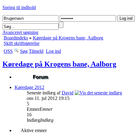
Spring til indhold
Avanceret søgning
Boardindeks
»
Køredage på Krogens bane, Aalborg
Skift skriftstørrelse
OSS
Søg
Tilmeld
Log ind
Køredage på Krogens bane, Aalborg
Forum
Køredage 2012
Seneste indlæg af
David
ons 11. jul 2012 19:15
5
Emner
Emner
16
Indlæg
Indlæg
Aktive emner