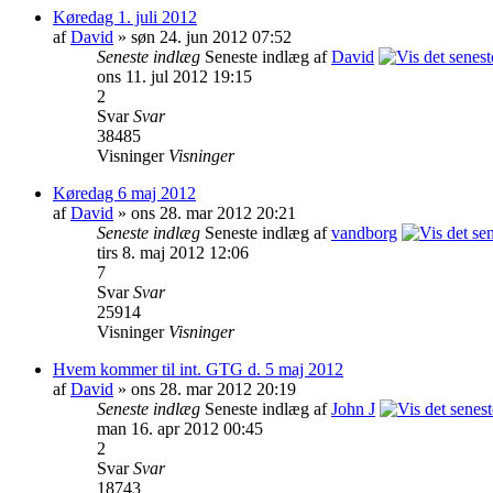
Køredag 1. juli 2012
af
David
» søn 24. jun 2012 07:52
Seneste indlæg
Seneste indlæg af
David
ons 11. jul 2012 19:15
2
Svar
Svar
38485
Visninger
Visninger
Køredag 6 maj 2012
af
David
» ons 28. mar 2012 20:21
Seneste indlæg
Seneste indlæg af
vandborg
tirs 8. maj 2012 12:06
7
Svar
Svar
25914
Visninger
Visninger
Hvem kommer til int. GTG d. 5 maj 2012
af
David
» ons 28. mar 2012 20:19
Seneste indlæg
Seneste indlæg af
John J
man 16. apr 2012 00:45
2
Svar
Svar
18743