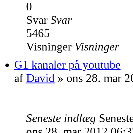
0
Svar
Svar
5465
Visninger
Visninger
G1 kanaler på youtube
af
David
» ons 28. mar 2
Seneste indlæg
Senest
ons 28. mar 2012 06:3