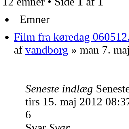
12 emner • Side
1
af
1
Emner
Film fra køredag 060512
af
vandborg
» man 7. ma
Seneste indlæg
Senest
tirs 15. maj 2012 08:3
6
Svar
Svar