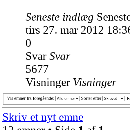
Seneste indlæg
Senest
tirs 27. mar 2012 18:3
0
Svar
Svar
5677
Visninger
Visninger
Vis emner fra foregående:
Sorter efter
Skriv et nyt emne
12 emner • Side
1
af
1