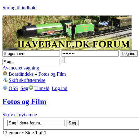
Spring til indhold
Avanceret søgning
Boardindeks
»
Fotos og Film
Skift skriftstørrelse
OSS
Søg
Tilmeld
Log ind
Fotos og Film
Skriv et nyt emne
12 emner • Side
1
af
1