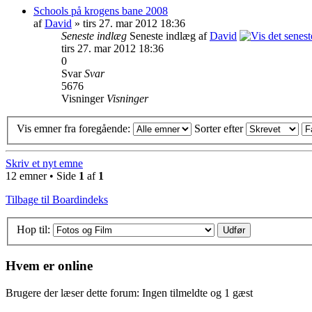
Schools på krogens bane 2008
af
David
» tirs 27. mar 2012 18:36
Seneste indlæg
Seneste indlæg af
David
tirs 27. mar 2012 18:36
0
Svar
Svar
5676
Visninger
Visninger
Vis emner fra foregående:
Sorter efter
Skriv et nyt emne
12 emner • Side
1
af
1
Tilbage til Boardindeks
Hop til:
Hvem er online
Brugere der læser dette forum: Ingen tilmeldte og 1 gæst