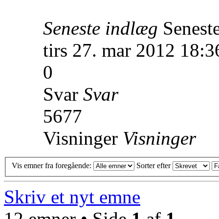
Seneste indlæg
Senest
tirs 27. mar 2012 18:3
0
Svar
Svar
5677
Visninger
Visninger
Vis emner fra foregående:
Sorter efter
Skriv et nyt emne
12 emner • Side
1
af
1