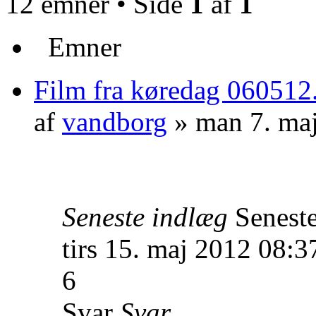
12 emner • Side
1
af
1
Emner
Film fra køredag 060512
af
vandborg
» man 7. ma
Seneste indlæg
Senest
tirs 15. maj 2012 08:3
6
Svar
Svar