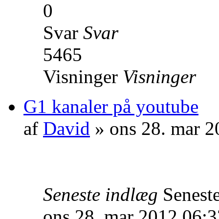
0
Svar
Svar
5465
Visninger
Visninger
G1 kanaler på youtube
af
David
» ons 28. mar 2
Seneste indlæg
Senest
ons 28. mar 2012 06:3