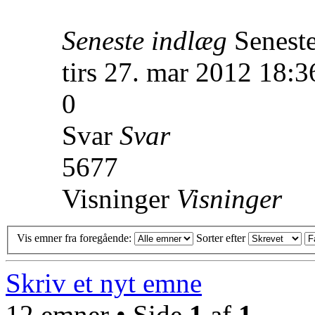
Seneste indlæg
Senest
tirs 27. mar 2012 18:3
0
Svar
Svar
5677
Visninger
Visninger
Vis emner fra foregående:
Sorter efter
Skriv et nyt emne
12 emner • Side
1
af
1