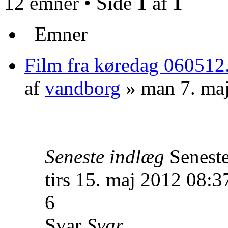
12 emner • Side
1
af
1
Emner
Film fra køredag 060512
af
vandborg
» man 7. ma
Seneste indlæg
Senest
tirs 15. maj 2012 08:3
6
Svar
Svar