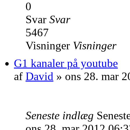
0
Svar
Svar
5467
Visninger
Visninger
G1 kanaler på youtube
af
David
» ons 28. mar 2
Seneste indlæg
Senest
ons 28. mar 2012 06:3