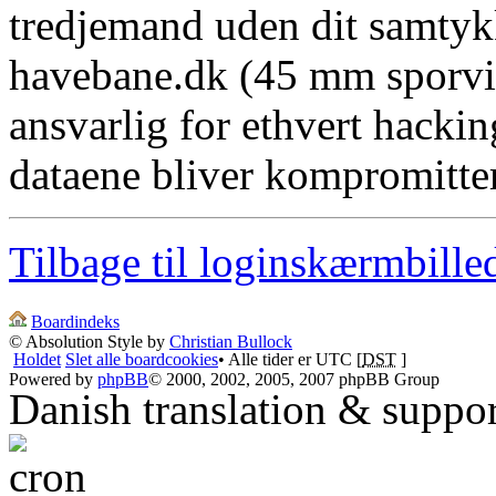
tredjemand uden dit samtyk
havebane.dk (45 mm sporvid
ansvarlig for ethvert hacki
dataene bliver kompromitter
Tilbage til loginskærmbille
Boardindeks
© Absolution Style by
Christian Bullock
Holdet
Slet alle boardcookies
• Alle tider er UTC [
DST
]
Powered by
phpBB
© 2000, 2002, 2005, 2007 phpBB Group
Danish translation & suppo