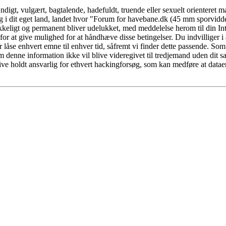
igt, vulgært, bagtalende, hadefuldt, truende eller sexuelt orienteret mat
g i dit eget land, landet hvor "Forum for havebane.dk (45 mm sporvidde)
ikkeligt og permanent bliver udelukket, med meddelelse herom til din In
 for at give mulighed for at håndhæve disse betingelser. Du indvilliger i
r låse enhvert emne til enhver tid, såfremt vi finder dette passende. Som
vom denne information ikke vil blive videregivet til tredjemand uden dit s
 holdt ansvarlig for ethvert hackingforsøg, som kan medføre at datae