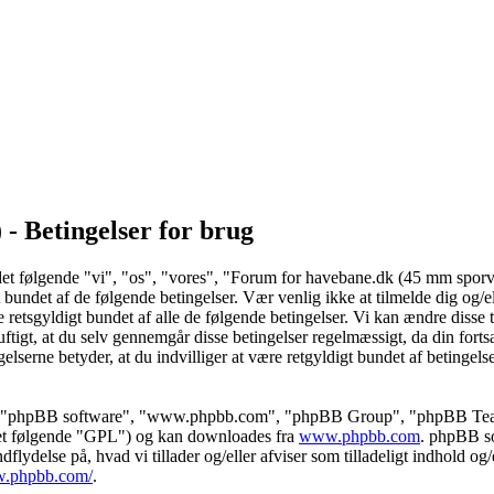
- Betingelser for brug
et følgende "vi", "os", "vores", "Forum for havebane.dk (45 mm sporv
 bundet af de følgende betingelser. Vær venlig ikke at tilmelde dig og/
retsgyldigt bundet af alle de følgende betingelser. Vi kan ændre disse t
nuftigt, at du selv gennemgår disse betingelser regelmæssigt, da din forts
erne betyder, at du indvilliger at være retgyldigt bundet af betingelse
es", "phpBB software", "www.phpbb.com", "phpBB Group", "phpBB Tea
det følgende "GPL") og kan downloades fra
www.phpbb.com
. phpBB s
ydelse på, hvad vi tillader og/eller afviser som tilladeligt indhold og/el
w.phpbb.com/
.