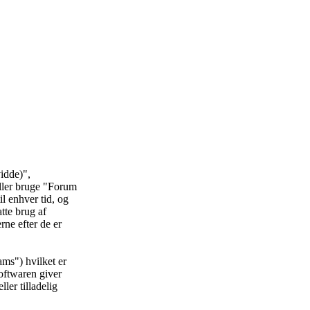
idde)",
eller bruge "Forum
il enhver tid, og
atte brug af
rne efter de er
ms") hvilket er
oftwaren giver
ler tilladelig