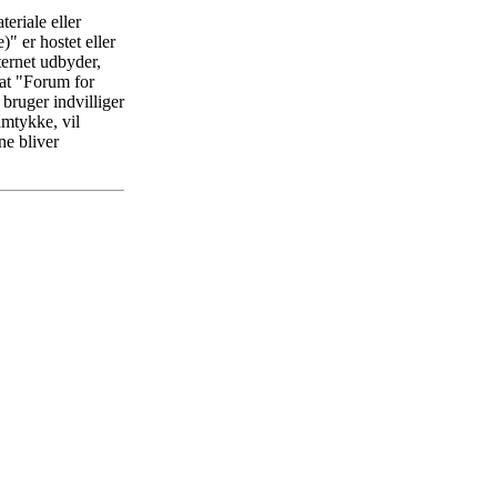
eriale eller
" er hostet eller
ternet udbyder,
 at "Forum for
 bruger indvilliger
amtykke, vil
ne bliver