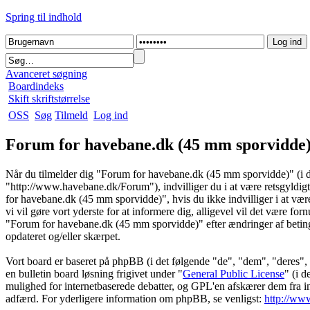
Spring til indhold
Avanceret søgning
Boardindeks
Skift skriftstørrelse
OSS
Søg
Tilmeld
Log ind
Forum for havebane.dk (45 mm sporvidde) 
Når du tilmelder dig "Forum for havebane.dk (45 mm sporvidde)" (i d
"http://www.havebane.dk/Forum"), indvilliger du i at være retsgyldigt
for havebane.dk (45 mm sporvidde)", hvis du ikke indvilliger i at være 
vi vil gøre vort yderste for at informere dig, alligevel vil det være for
"Forum for havebane.dk (45 mm sporvidde)" efter ændringer af betingels
opdateret og/eller skærpet.
Vort board er baseret på phpBB (i det følgende "de", "dem", "der
en bulletin board løsning frigivet under "
General Public License
" (i 
mulighed for internetbaserede debatter, og GPL'en afskærer dem fra indfl
adfærd. For yderligere information om phpBB, se venligst:
http://ww