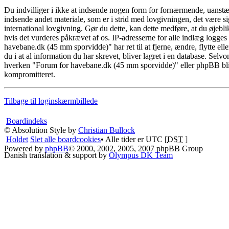
Du indvilliger i ikke at indsende nogen form for fornærmende, uanstænd
indsende andet materiale, som er i strid med lovgivningen, det være si
international lovgivning. Gør du dette, kan dette medføre, at du øjebl
hvis det vurderes påkrævet af os. IP-adresserne for alle indlæg logges
havebane.dk (45 mm sporvidde)" har ret til at fjerne, ændre, flytte elle
du i at al information du har skrevet, bliver lagret i en database. Sel
hverken "Forum for havebane.dk (45 mm sporvidde)" eller phpBB blive
kompromitteret.
Tilbage til loginskærmbillede
Boardindeks
© Absolution Style by
Christian Bullock
Holdet
Slet alle boardcookies
• Alle tider er UTC [
DST
]
Powered by
phpBB
© 2000, 2002, 2005, 2007 phpBB Group
Danish translation & support by
Olympus DK Team