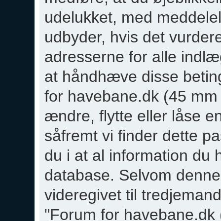
udelukket, med meddelels
udbyder, hvis det vurder
adresserne for alle indlæ
at håndhæve disse betinge
for havebane.dk (45 mm sp
ændre, flytte eller låse e
såfremt vi finder dette p
du i at al information du h
database. Selvom denne i
videregivet til tredjeman
"Forum for havebane.dk 