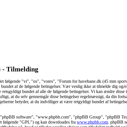
 - Tilmelding
et følgende "vi", "os", "vores", "Forum for havebane.dk (45 mm sporv
 bundet af de følgende betingelser. Vær venlig ikke at tilmelde dig og/
retsgyldigt bundet af alle de følgende betingelser. Vi kan ændre disse t
nuftigt, at du selv gennemgår disse betingelser regelmæssigt, da din forts
erne betyder, at du indvilliger at være retgyldigt bundet af betingelse
es", "phpBB software", "www.phpbb.com", "phpBB Group", "phpBB Tea
det følgende "GPL") og kan downloades fra
www.phpbb.com
. phpBB s