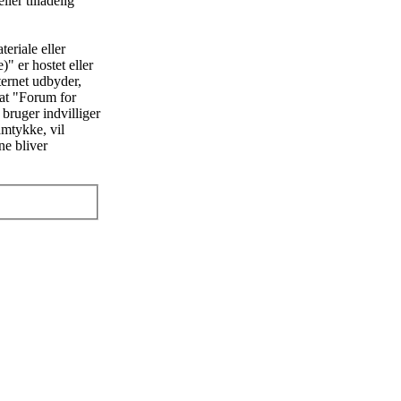
ler tilladelig
eriale eller
" er hostet eller
ternet udbyder,
 at "Forum for
 bruger indvilliger
amtykke, vil
ne bliver