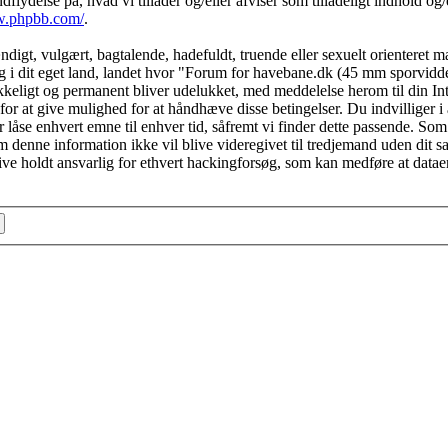
ydelse på, hvad vi tillader og/eller afviser som tilladeligt indhold og/el
w.phpbb.com/
.
igt, vulgært, bagtalende, hadefuldt, truende eller sexuelt orienteret mat
g i dit eget land, landet hvor "Forum for havebane.dk (45 mm sporvidde)
ikkeligt og permanent bliver udelukket, med meddelelse herom til din In
 for at give mulighed for at håndhæve disse betingelser. Du indvilliger i
r låse enhvert emne til enhver tid, såfremt vi finder dette passende. Som
vom denne information ikke vil blive videregivet til tredjemand uden dit s
 holdt ansvarlig for ethvert hackingforsøg, som kan medføre at datae