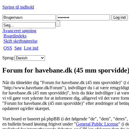
Spring til indhold
Avanceret søgning
Boardindeks
Skift skriftstørrelse
OSS
Søg
Log ind
Sprog:
Forum for havebane.dk (45 mm sporvidde)
Når du tilmelder dig "Forum for havebane.dk (45 mm sporvidde)" (i d
"http://www.havebane.dk/Forum"), indvilliger du i at være retsgyldigt
for havebane.dk (45 mm sporvidde)", hvis du ikke indvilliger i at være 
vi vil gøre vort yderste for at informere dig, alligevel vil det være for
"Forum for havebane.dk (45 mm sporvidde)" efter ændringer af betingels
opdateret og/eller skærpet.
Vort board er baseret på phpBB (i det følgende "de", "dem", "der
en bulletin board løsning frigivet under "
General Public License
" (i 