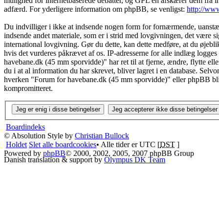
mulighed for internetbaserede debatter, og GPL'en afskærer dem fra indfl
adfærd. For yderligere information om phpBB, se venligst:
http://ww
Du indvilliger i ikke at indsende nogen form for fornærmende, uanstænd
indsende andet materiale, som er i strid med lovgivningen, det være si
international lovgivning. Gør du dette, kan dette medføre, at du øjebl
hvis det vurderes påkrævet af os. IP-adresserne for alle indlæg logges
havebane.dk (45 mm sporvidde)" har ret til at fjerne, ændre, flytte elle
du i at al information du har skrevet, bliver lagret i en database. Sel
hverken "Forum for havebane.dk (45 mm sporvidde)" eller phpBB blive
kompromitteret.
Boardindeks
© Absolution Style by
Christian Bullock
Holdet
Slet alle boardcookies
• Alle tider er UTC [
DST
]
Powered by
phpBB
© 2000, 2002, 2005, 2007 phpBB Group
Danish translation & support by
Olympus DK Team