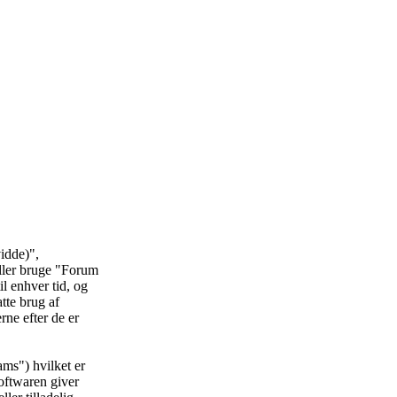
idde)",
eller bruge "Forum
il enhver tid, og
atte brug af
rne efter de er
ms") hvilket er
oftwaren giver