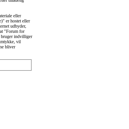
ler tilladelig
eriale eller
" er hostet eller
ternet udbyder,
 at "Forum for
 bruger indvilliger
amtykke, vil
ne bliver