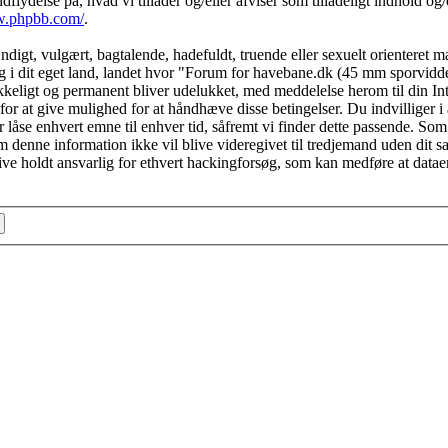
ydelse på, hvad vi tillader og/eller afviser som tilladeligt indhold og/el
w.phpbb.com/
.
igt, vulgært, bagtalende, hadefuldt, truende eller sexuelt orienteret mat
g i dit eget land, landet hvor "Forum for havebane.dk (45 mm sporvidde)
ikkeligt og permanent bliver udelukket, med meddelelse herom til din In
 for at give mulighed for at håndhæve disse betingelser. Du indvilliger i
r låse enhvert emne til enhver tid, såfremt vi finder dette passende. Som
vom denne information ikke vil blive videregivet til tredjemand uden dit s
 holdt ansvarlig for ethvert hackingforsøg, som kan medføre at datae