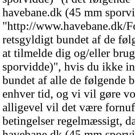
havebane.dk (45 mm sporvi
"http://www.havebane.dk/For
retsgyldigt bundet af de fø
at tilmelde dig og/eller b
sporvidde)", hvis du ikke in
bundet af alle de følgende b
enhver tid, og vi vil gøre vo
alligevel vil det være fornu
betingelser regelmæssigt, da
havebane.dk (45 mm sporvid