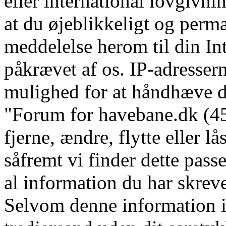
eller international lovgivni
at du øjeblikkeligt og perm
meddelelse herom til din In
påkrævet af os. IP-adressern
mulighed for at håndhæve dis
"Forum for havebane.dk (45 
fjerne, ændre, flytte eller l
såfremt vi finder dette pass
al information du har skrevet
Selvom denne information ik