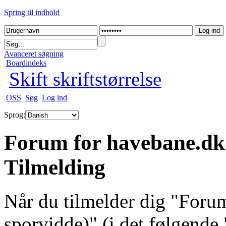
Spring til indhold
Avanceret søgning
Boardindeks
Skift skriftstørrelse
OSS
Søg
Log ind
Sprog:
Forum for havebane.dk
Tilmelding
Når du tilmelder dig "For
sporvidde)" (i det følgende 