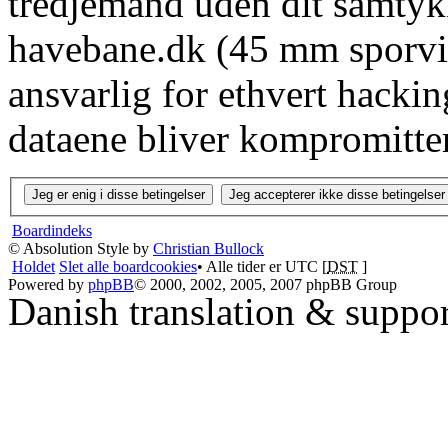
tredjemand uden dit samtyk
havebane.dk (45 mm sporvid
ansvarlig for ethvert hacki
dataene bliver kompromitter
Boardindeks
© Absolution Style by
Christian Bullock
Holdet
Slet alle boardcookies
• Alle tider er UTC [
DST
]
Powered by
phpBB
© 2000, 2002, 2005, 2007 phpBB Group
Danish translation & suppo