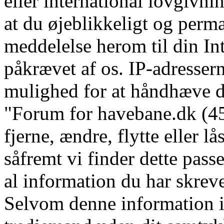
eller international lovgivni
at du øjeblikkeligt og perm
meddelelse herom til din In
påkrævet af os. IP-adressern
mulighed for at håndhæve dis
"Forum for havebane.dk (45 
fjerne, ændre, flytte eller l
såfremt vi finder dette pass
al information du har skrevet
Selvom denne information ik