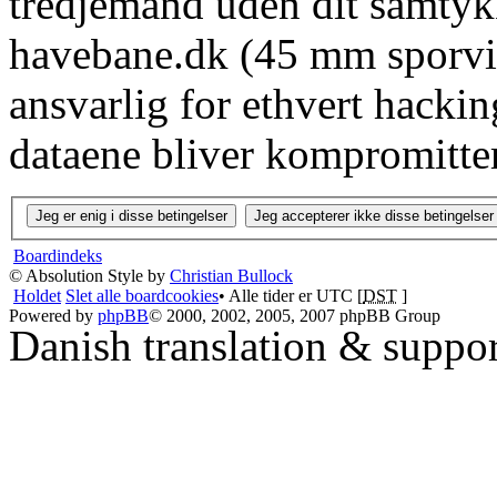
tredjemand uden dit samtyk
havebane.dk (45 mm sporvid
ansvarlig for ethvert hacki
dataene bliver kompromitter
Boardindeks
© Absolution Style by
Christian Bullock
Holdet
Slet alle boardcookies
• Alle tider er UTC [
DST
]
Powered by
phpBB
© 2000, 2002, 2005, 2007 phpBB Group
Danish translation & suppo