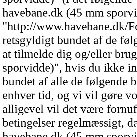
havebane.dk (45 mm sporvi
"http://www.havebane.dk/For
retsgyldigt bundet af de fø
at tilmelde dig og/eller b
sporvidde)", hvis du ikke in
bundet af alle de følgende b
enhver tid, og vi vil gøre vo
alligevel vil det være fornu
betingelser regelmæssigt, da
havebane.dk (45 mm sporvid