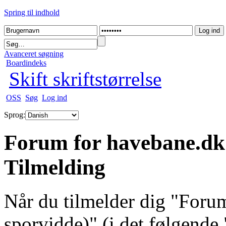
Spring til indhold
Avanceret søgning
Boardindeks
Skift skriftstørrelse
OSS
Søg
Log ind
Sprog:
Forum for havebane.dk
Tilmelding
Når du tilmelder dig "For
sporvidde)" (i det følgende 