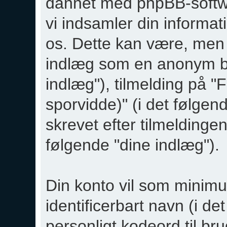
dannet med phpBB-soft
vi indsamler din informat
os. Dette kan være, men e
indlæg som en anonym br
indlæg"), tilmelding på
sporvidde)" (i det følgen
skrevet efter tilmeldinge
følgende "dine indlæg").
Din konto vil som minimu
identificerbart navn (i de
personligt kodeord til bru