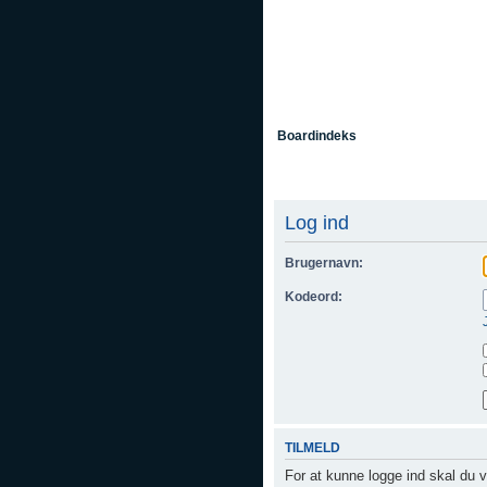
Boardindeks
Log ind
Brugernavn:
Kodeord:
TILMELD
For at kunne logge ind skal du v