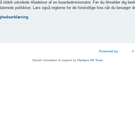
 tildelt udvidede tilladelser af en boardadministrator. Før du tilmelder dig be
aterede politikker. Læs også reglerne for de forskellige fora når du besøger 
ighedserklæring
Holdet
Slet alle b
lock
Powered by
phpBB
©
Danish translation & support by
Olympus DK Team