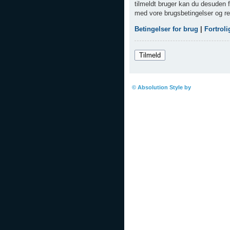
tilmeldt bruger kan du desuden få
med vore brugsbetingelser og rel
Betingelser for brug
|
Fortrol
Tilmeld
Boardindeks
© Absolution Style by
Christian Bul