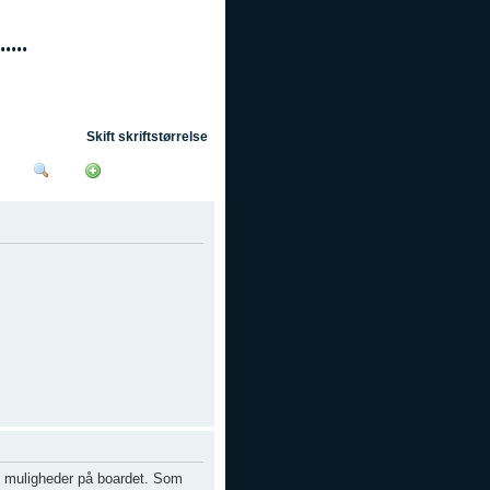
Skift skriftstørrelse
OSS
Søg
Tilmeld
Log ind
ere muligheder på boardet. Som