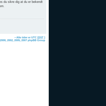
des du sikre dig at du er bekendt
dem.
oardcookies
• Alle tider er UTC [
DST
]
 2000, 2002, 2005, 2007 phpBB Group