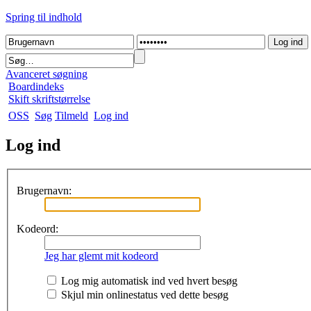
Spring til indhold
Avanceret søgning
Boardindeks
Skift skriftstørrelse
OSS
Søg
Tilmeld
Log ind
Log ind
Brugernavn:
Kodeord:
Jeg har glemt mit kodeord
Log mig automatisk ind ved hvert besøg
Skjul min onlinestatus ved dette besøg