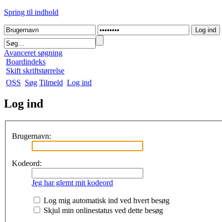
Spring til indhold
Avanceret søgning
Boardindeks
Skift skriftstørrelse
OSS
Søg
Tilmeld
Log ind
Log ind
Brugernavn:
Kodeord:
Jeg har glemt mit kodeord
Log mig automatisk ind ved hvert besøg
Skjul min onlinestatus ved dette besøg