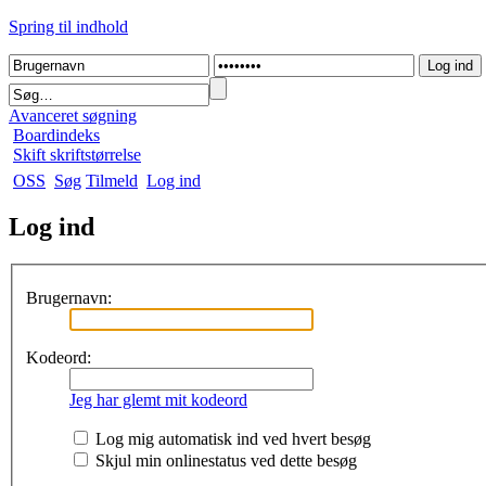
Spring til indhold
Avanceret søgning
Boardindeks
Skift skriftstørrelse
OSS
Søg
Tilmeld
Log ind
Log ind
Brugernavn:
Kodeord:
Jeg har glemt mit kodeord
Log mig automatisk ind ved hvert besøg
Skjul min onlinestatus ved dette besøg